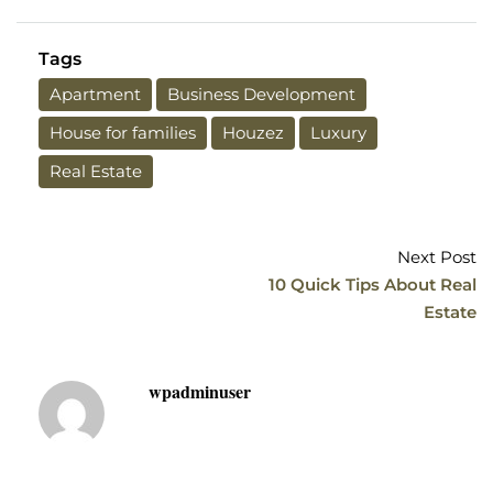
Tags
Apartment
Business Development
House for families
Houzez
Luxury
Real Estate
Next Post
10 Quick Tips About Real
Estate
wpadminuser